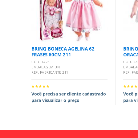
BRINQ BONECA AGELINA 62
BRINQ
FRASES 60CM 211
ORACA
CÓD. 1423
CÓD. 22
EMBALAGEM UN
EMBALA
REF. FABRICANTE 211
REF. FA
Você precisa ser cliente cadastrado
Você p
para visualizar o preço
para vi