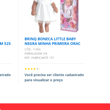
BRINQ BONECA LITTLE BABY
BRINQ
M 525
NEGRA MINHA PRIMEIRA ORAC
CHEIR
CÓD. 11456
CÓD. 11
EMBALAGEM UN
EMBALA
REF. FABRICANTE 157
REF. FA
astrado
Você precisa ser cliente cadastrado
Você pr
para visualizar o preço
para vi