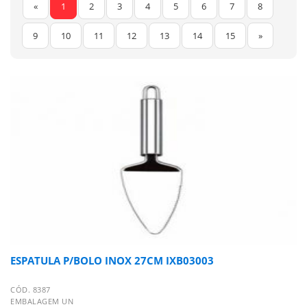
«
1
2
3
4
5
6
7
8
9
10
11
12
13
14
15
»
ESPATULA P/BOLO INOX 27CM IXB03003
CÓD. 8387
EMBALAGEM UN