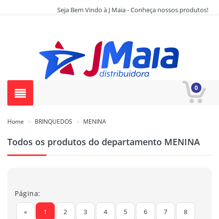
Seja Bem Vindo à J Maia - Conheça nossos produtos!
0
Home
BRINQUEDOS
MENINA
>
>
Todos os produtos do departamento MENINA
Página:
«
1
2
3
4
5
6
7
8