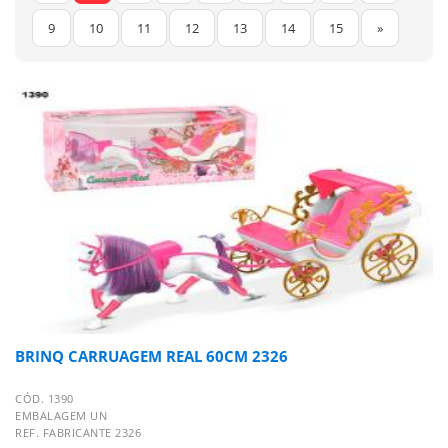
9
10
11
12
13
14
15
»
BRINQ CARRUAGEM REAL 60CM 2326
CÓD. 1390
EMBALAGEM UN
REF. FABRICANTE 2326