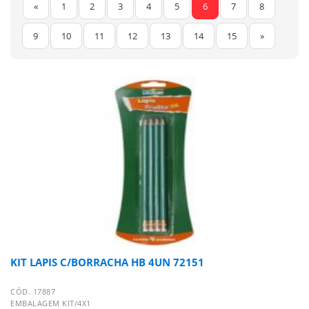
«
1
2
3
4
5
6
7
8
9
10
11
12
13
14
15
»
KIT LAPIS C/BORRACHA HB 4UN 72151
CÓD. 17887
EMBALAGEM KIT/4X1