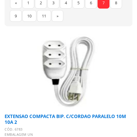
«
1
2
3
4
5
6
7
8
9
10
11
»
EXTENSAO COMPACTA BIP. C/CORDAO PARALELO 10M
10A 2
CÓD. 6783
EMBALAGEM UN