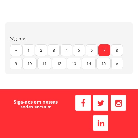
Página:
«
1
2
3
4
5
6
7
8
9
10
11
12
13
14
15
»
Siga-nos em nossas
redes sociais: